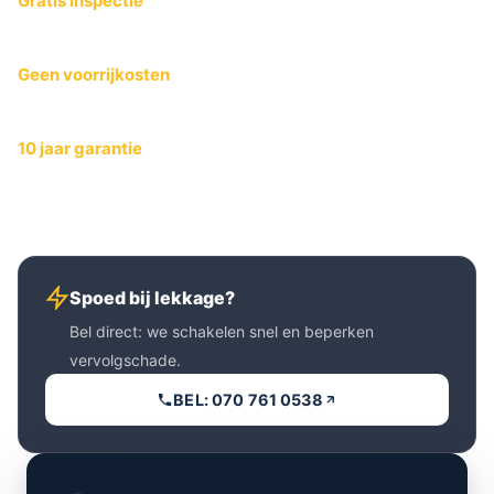
Gratis inspectie
We controleren uw dakgoten en geven direct eerlijk advies.
Geen voorrijkosten
U betaalt geen voorrijkosten, ook niet bij inspectie op locatie.
10 jaar garantie
Op al onze werkzaamheden ontvangt u standaard 10 jaar
garantie.
Spoed bij lekkage?
Bel direct: we schakelen snel en beperken
vervolgschade.
BEL: 070 761 0538