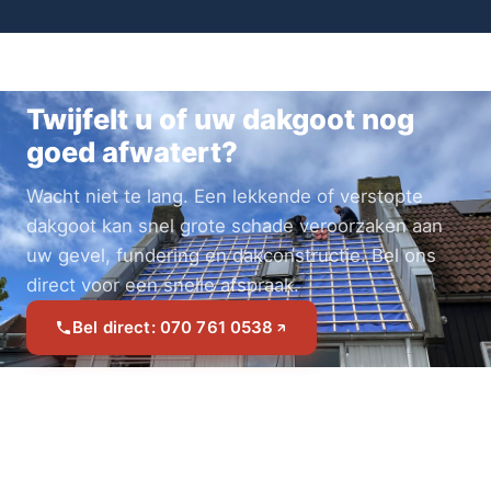
Twijfelt u of uw dakgoot nog
goed afwatert?
Wacht niet te lang. Een lekkende of verstopte
dakgoot kan snel grote schade veroorzaken aan
uw gevel, fundering en dakconstructie. Bel ons
direct voor een snelle afspraak.
Bel direct: 070 761 0538