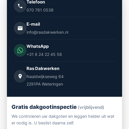
Telefoon
070 761 0538
E-mail
info@rasdakwerken.nl
WhatsApp
+31 6 24 22 45 58
Ras Dakwerken
Naaldwijkseweg 64
2291PA Wateringen
Gratis dakgootinspectie
(vrijblijvend)
We controleren uw dakgoten en leggen helder uit wat
er nodig is. U beslist daarna zelf.