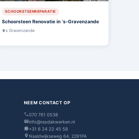
SCHOORSTEENREPARATIE
Schoorsteen Renovatie in ‘s-Gravenzande
s Gravenzande
NEEM CONTACT OP
070 761 0538
info@rasdakwerken.nl
+31 6 24 22 45 58
Naaldwijkseweg 64, 2291PA