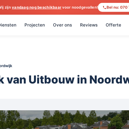
ij zijn
vandaag nog beschikbaar
voor noodgevallen!
Bel nu: 070
iensten
Projecten
Over ons
Reviews
Offerte
ordwijk
 van Uitbouw in Noordw